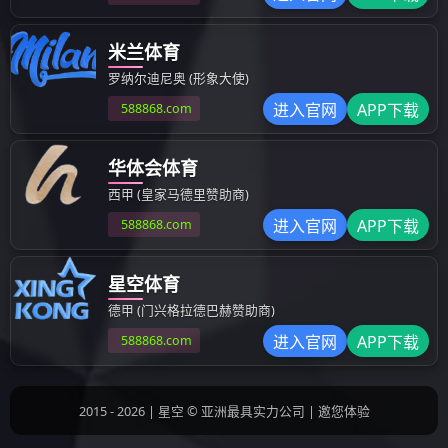
龙门加
加工