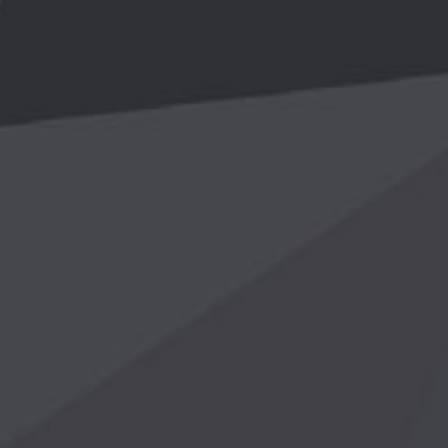
开云在线
录网页-开
online(中国