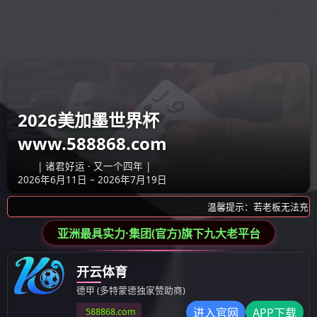
设备展示
设备展示
加工设备
检测设备