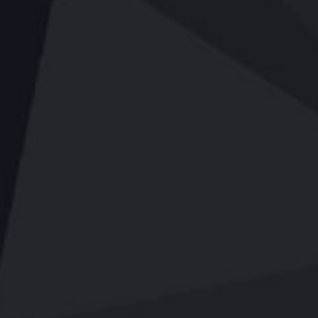
关节臂
版权所有：开云在线登录网页-开云online(中国) 咨询电话：86-0411-6
地址：大连开发区26号模具园5-3-8
技术支持：大连龙采科技开发有限公司
备案号：
辽ICP备150174