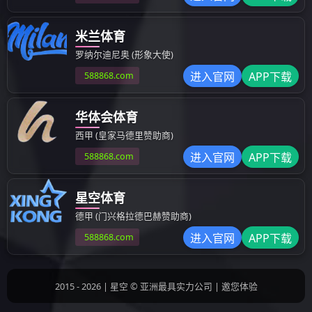
其他成型制品
汽车模具
检
检具治具
设备部品
汽车管