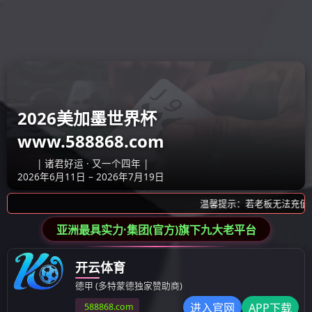
产品展示
产品展示
模具
塑料成型制品