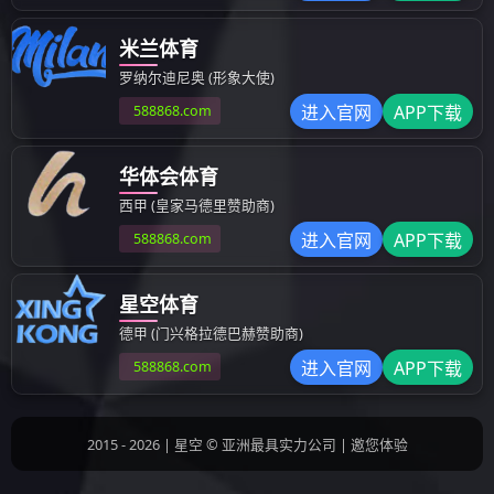
其他成型制品
汽车模具
铆合
检具治具
设备部品
焊接