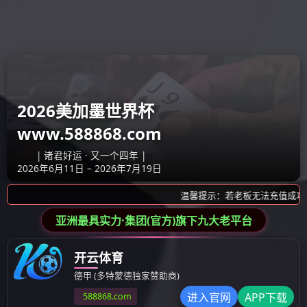
产品展示
产品展示
模具
塑料成型制品