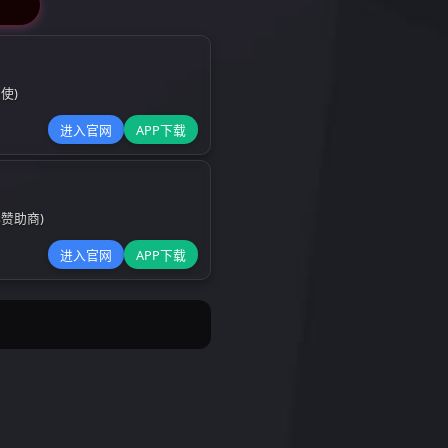
需要，现对如下人员进行招聘：
那科系统。