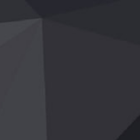
加入收藏
|
设为首页
展示
人才招聘
给我留言
联系我们