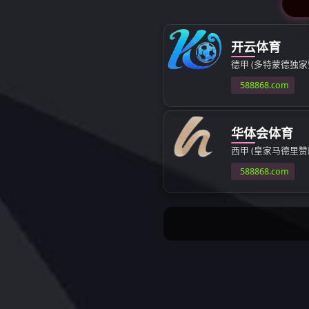
本公
1、
2年
2、
3年
（ 
3、
3年
4、