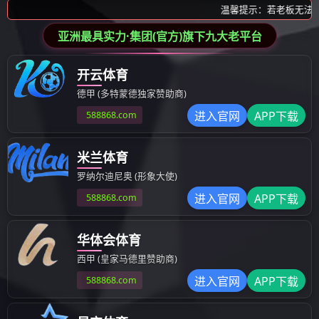
设备展示
设备展示
加工设备
检测设备